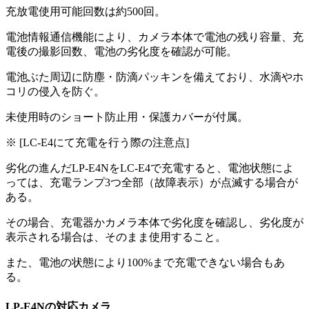
充放電使用可能回数は約500回。
電池情報通信機能により、カメラ本体で電池の残り容量、充
電後の撮影回数、電池の劣化度を確認が可能。
電池ぶた周辺に防塵・防滴パッキンを備えており、水滴やホ
コリの侵入を防ぐ。
未使用時のショート防止用・保護カバーが付属。
※ [LC-E4にて充電を行う際の注意点]
劣化の進んだLP-E4NをLC-E4で充電すると、電池状態によ
っては、充電ランプ3つ全部（故障表示）が点滅する場合が
ある。
その場合、充電器かカメラ本体で劣化度を確認し、劣化度が
表示される場合は、そのまま使用すること。
また、電池の状態により100%まで充電できない場合もあ
る。
LP-E4Nの対応カメラ