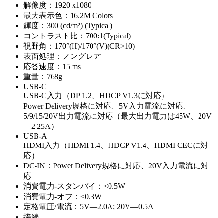
解像度：1920 x1080
最大表示色：16.2M Colors
輝度：300 (cd/m²) (Typical)
コントラスト比：700:1(Typical)
視野角：170°(H)/170°(V)(CR>10)
表面処理：ノングレア
応答速度：15 ms
重量：768g
USB-C
USB-C入力（DP 1.2、HDCP V1.3に対応）
Power Delivery規格に対応、5V入力電流に対応、
5/9/15/20V出力電流に対応（最大出力電力は45W、20V
—2.25A）
USB-A
HDMI入力（HDMI 1.4、HDCP V1.4、HDMI CECに対
応）
DC-IN：Power Delivery規格に対応、20V入力電流に対
応
消費電力-スタンバイ：<0.5W
消費電力-オフ：<0.3W
定格電圧/電流：5V—2.0A; 20V—0.5A
接続