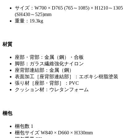
サイズ：W700 × D765 (765～1085) × H1210～1305
(SH430～525)mm
重量：19.3kg
材質
座部・背部：金属（鋼）・合板
脚部：ガラス繊維強化ナイロン
座背部連結部：金属（鋼）
表面加工［座背部連結部］：エポキシ樹脂塗装
張り材［座部・背部］：PVC
クッション材：ウレタンフォーム
梱包
梱包数 1
梱包サイズ W840 × D660 × H330mm