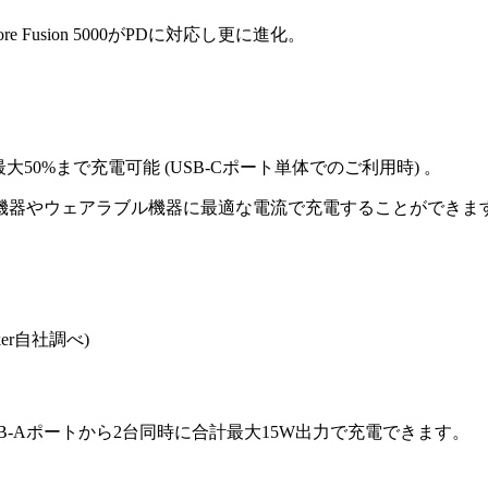
Fusion 5000がPDに対応し更に進化。
最大50%まで充電可能 (USB-Cポート単体でのご利用時) 。
機器やウェアラブル機器に最適な電流で充電することができま
r自社調べ)
Q搭載のUSB-Aポートから2台同時に合計最大15W出力で充電できます。