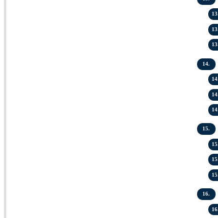
13
13
13
14.
14
14
14
15.
15
15
15
16.
16