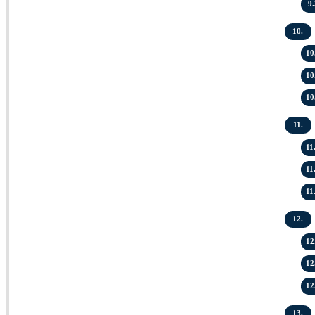
9.
10.
10
10
10
11.
11
11
11
12.
12
12
12
13.