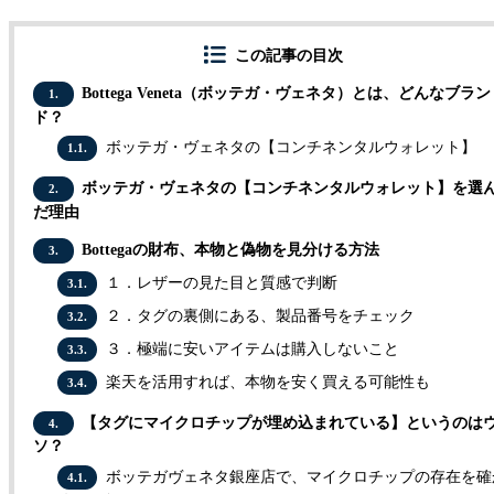
この記事の目次
Bottega Veneta（ボッテガ・ヴェネタ）とは、どんなブラン
1.
ド？
ボッテガ・ヴェネタの【コンチネンタルウォレット】
1.1.
ボッテガ・ヴェネタの【コンチネンタルウォレット】を選
2.
だ理由
Bottegaの財布、本物と偽物を見分ける方法
3.
１．レザーの見た目と質感で判断
3.1.
２．タグの裏側にある、製品番号をチェック
3.2.
３．極端に安いアイテムは購入しないこと
3.3.
楽天を活用すれば、本物を安く買える可能性も
3.4.
【タグにマイクロチップが埋め込まれている】というのは
4.
ソ？
ボッテガヴェネタ銀座店で、マイクロチップの存在を確
4.1.