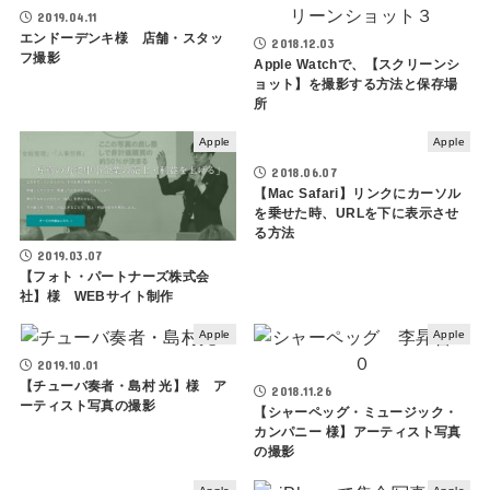
2019.04.11
エンドーデンキ様 店舗・スタッ
2018.12.03
フ撮影
Apple Watchで、【スクリーンシ
ョット】を撮影する方法と保存場
所
Apple
Apple
2018.06.07
【Mac Safari】リンクにカーソル
を乗せた時、URLを下に表示させ
る方法
2019.03.07
【フォト・パートナーズ株式会
社】様 WEBサイト制作
Apple
Apple
2019.10.01
【チューバ奏者・島村 光】様 ア
2018.11.26
ーティスト写真の撮影
【シャーペッグ・ミュージック・
カンパニー 様】アーティスト写真
の撮影