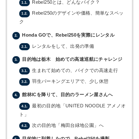
Rebel250とは、どんなバイク？
1.1.
Rebel250のデザインや価格、簡単なスペッ
1.2.
ク
Honda GOで、Rebel250を実際にレンタル
2.
レンタルをして、出発の準備
2.1.
目的地は栃木 始めての高速巡航にチャレンジ
3.
生まれて始めての、バイクでの高速走行
3.1.
羽生パーキングエリアで、少し休憩
3.2.
館林ICを降りて、目的のラーメン屋さんへ
4.
最初の目的地「UNITED NOODLE アメノオ
4.1.
ト」
次の目的地「梅田台緑地公園」へ
4.2.
目的地に到着したので、Rebel250を撮影
5.