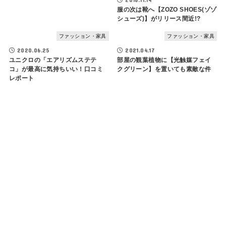
服の次は靴へ【ZOZO SHOES(ゾゾ
シューズ)】がリリース間近!?
ファッション・家具
ファッション・家具
2020.06.25
2021.04.17
ユニクロの「エアリズムステテ
部屋の観葉植物に【光触媒フェイ
コ」が最高に気持ちいい！口コミ
クグリーン】を置いても素敵な件
レポート