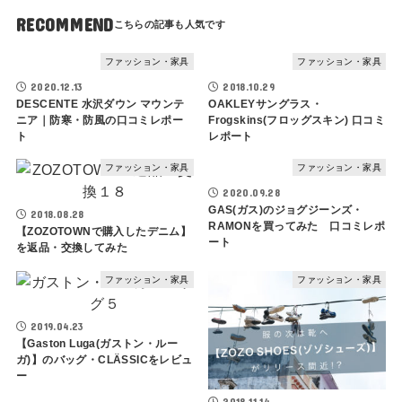
RECOMMEND
ファッション・家具
ファッション・家具
2020.12.13
2018.10.29
DESCENTE 水沢ダウン マウンテ
OAKLEYサングラス・
ニア｜防寒・防風の口コミレポー
Frogskins(フロッグスキン) 口コミ
ト
レポート
ファッション・家具
ファッション・家具
2020.09.28
GAS(ガス)のジョグジーンズ・
2018.08.28
RAMONを買ってみた 口コミレポ
【ZOZOTOWNで購入したデニム】
ート
を返品・交換してみた
ファッション・家具
ファッション・家具
2019.04.23
【Gaston Luga(ガストン・ルー
ガ)】のバッグ・CLÄSSICをレビュ
ー
2018.11.14