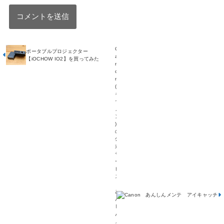
C
ポータブルプロジェクター
a
【iOCHOW IO2】を買ってみた
n
o
n
(
キ
ヤ
ノ
ン
)
の
公
式
サ
ー
ビ
ス
【
あ
ん
し
ん
メ