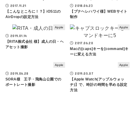
2017.11.21
2018.06.23
【こんなところに！？】iOS11の
【プナヘレハワイ様】WEBサイト
AirDropの設定方法
制作
Apple
Apple
2019.01.14
【RITA株式会社 様】成人の日・ヘ
2017.06.20
アセット撮影
Macの[caps]キーを[command]キ
ーに変える方法
Apple
Apple
2019.06.28
2019.05.07
SORA様 王子・飛鳥山公園での
【Apple Watch(アップルウォッ
ポートレート撮影
チ)】で、時計の時間を早める設定
方法