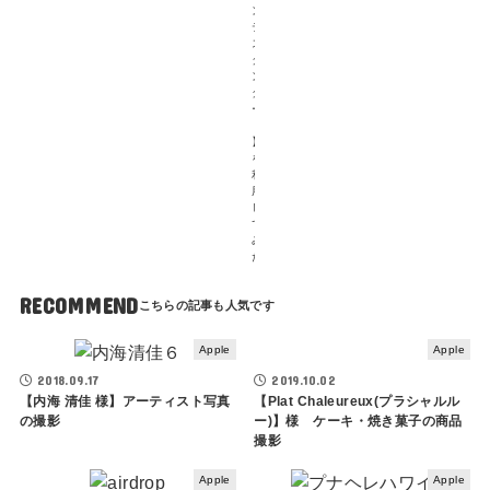
ン
テ
ス
タ
ン
ダ
ー
ド
】
を
利
用
し
て
み
た
RECOMMEND
Apple
Apple
2018.09.17
2019.10.02
【内海 清佳 様】アーティスト写真
【Plat Chaleureux(プラシャルル
の撮影
ー)】様 ケーキ・焼き菓子の商品
撮影
Apple
Apple