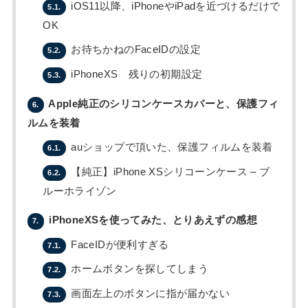
iOS11以降、iPhoneやiPadを近づけるだけで
5.1.
OK
お待ちかねのFaceIDの設定
5.2.
iPhoneXS 残りの初期設定
5.3.
Apple純正のシリコンケースカバーと、保護フィ
6.
ルムを装着
auショップで頂いた、保護フィルムを装着
6.1.
【純正】iPhone XSシリコーンケース – ブ
6.2.
ルーホライゾン
iPhoneXSを使ってみた、とりあえずの感想
7.
FaceIDが便利すぎる
7.1.
ホームボタンを探してしまう
7.2.
画面左上のボタンに指が届かない
7.3.