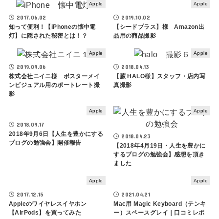
Apple
Apple
2017.06.02
2019.10.02
知って便利！【iPhoneの懐中電
【シードプラス】様 Amazon出
灯】に隠された秘密とは！？
品用の商品撮影
Apple
Apple
2019.09.06
2018.04.13
株式会社ニイニ様 ポスターメイ
【蕨 HALO様】スタッフ・店内写
ンビジュアル用のポートレート撮
真撮影
影
Apple
Apple
2018.09.17
2018年9月6日【人生を豊かにする
2018.04.23
ブログの勉強会】開催報告
【2018年4月19日・人生を豊かに
するブログの勉強会】感想を頂き
ました
Apple
Apple
2017.12.15
2021.04.21
Appleのワイヤレスイヤホン
Mac用 Magic Keyboard（テンキ
【AirPods】を買ってみた
ー）スペースグレイ｜口コミレポ